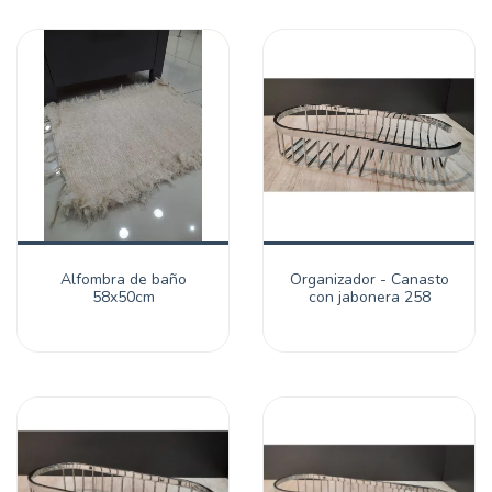
Alfombra de baño
Organizador - Canasto
58x50cm
con jabonera 258