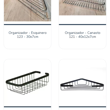
Organizador - Esquinero
Organizador - Canasto
123 - 30x7cm
121 - 40x12x7cm