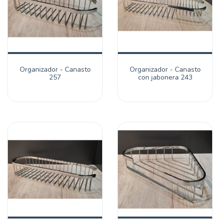
Organizador - Canasto
Organizador - Canasto
257
con jabonera 243