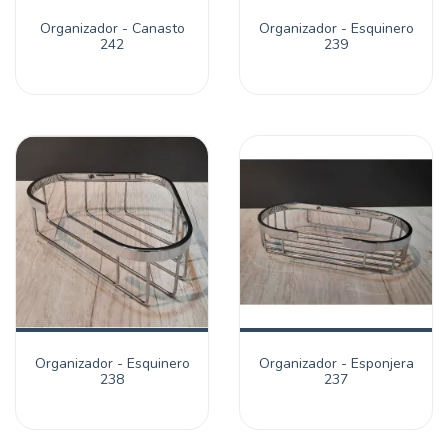
Organizador - Canasto
Organizador - Esquinero
242
239
Organizador - Esquinero
Organizador - Esponjera
238
237