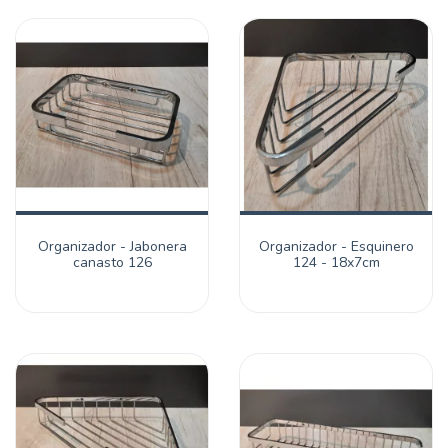
Organizador - Jabonera
Organizador - Esquinero
canasto 126
124 - 18x7cm