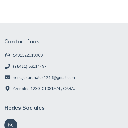
Contactános
5491122919969
(+5411) 58114497
herrajesarenales1243@gmail.com
Arenales 1230, C1061AAL, CABA.
Redes Sociales