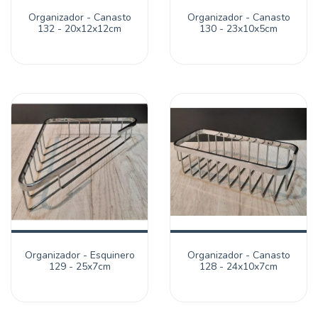
Organizador - Canasto
Organizador - Canasto
132 - 20x12x12cm
130 - 23x10x5cm
Organizador - Esquinero
Organizador - Canasto
129 - 25x7cm
128 - 24x10x7cm