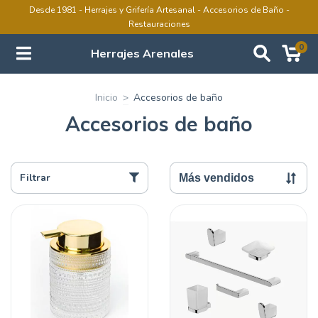
Desde 1981 - Herrajes y Grifería Artesanal - Accesorios de Baño -
Restauraciones
0
Herrajes Arenales
Inicio
>
Accesorios de baño
Accesorios de baño
Filtrar