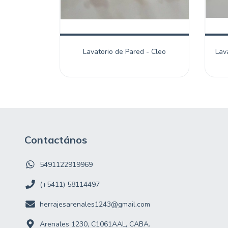
Lavatorio de Pared - Cleo
Lav
Contactános
5491122919969
(+5411) 58114497
herrajesarenales1243@gmail.com
Arenales 1230, C1061AAL, CABA.