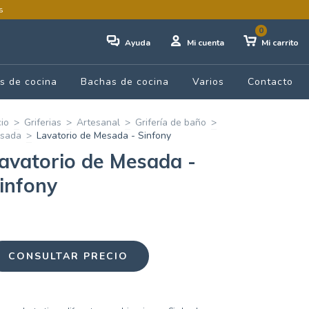
s
0
Ayuda
Mi cuenta
Mi carrito
s de cocina
Bachas de cocina
Varios
Contacto
cio
>
Griferias
>
Artesanal
>
Grifería de baño
>
sada
>
Lavatorio de Mesada - Sinfony
avatorio de Mesada -
infony