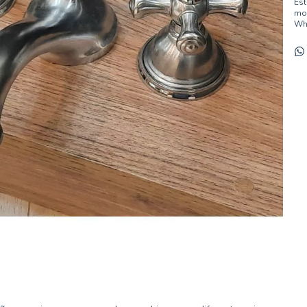
Est
mod
Wh