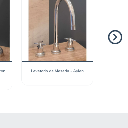
con
Lavatorio de Mesada - Aylen
Lavatorio