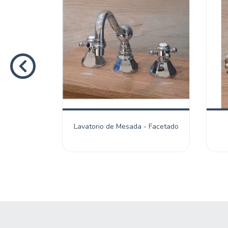
a - Vico
Lavatorio de Mesada - Facetado