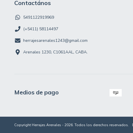
Contactános
5491122919969
(+5411) 58114497
herrajesarenales1243@gmail.com
Arenales 1230, C1061AAL, CABA.
Medios de pago
Copyright Herrajes Arenales - 2026. Todos los derechos reservados.