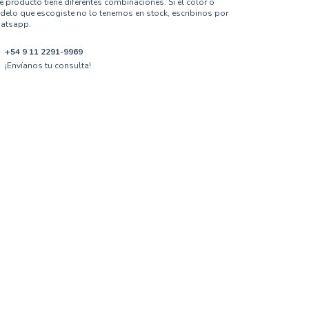
e producto tiene diferentes combinaciones. Si el color o
elo que escogiste no lo tenemos en stock, escribinos por
atsapp.
+54 9 11 2291-9969
¡Envíanos tu consulta!