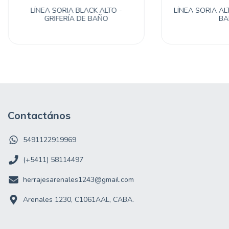
LÍNEA SORIA BLACK ALTO -
LÍNEA SORIA ALT
GRIFERÍA DE BAÑO
BA
Contactános
5491122919969
(+5411) 58114497
herrajesarenales1243@gmail.com
Arenales 1230, C1061AAL, CABA.