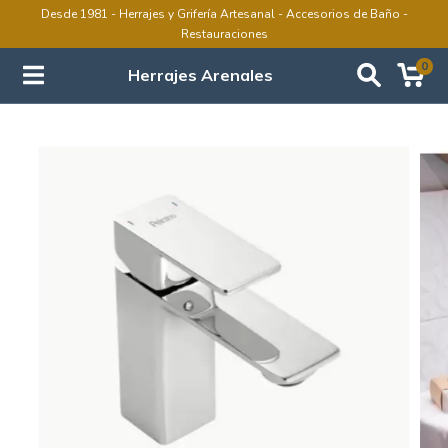
Desde 1981 - Herrajes y Grifería Artesanal - Accesorios de Baño -
Restauraciones
0
Herrajes Arenales