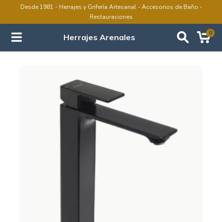
Desde 1981 - Herrajes y Grifería Artesanal - Accesorios de Baño -
Restauraciones
0
Herrajes Arenales